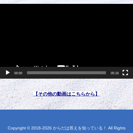
動
画
プ
レ
ー
ヤ
ー
00:00
05:16
【その他の動画はこちらから】
Copyright © 2018-2026 からだは答えを知っている！ All Rights