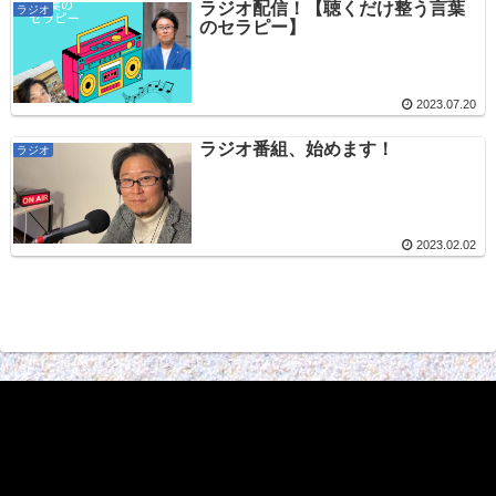
ラジオ配信！【聴くだけ整う言葉
ラジオ
のセラピー】
2023.07.20
ラジオ番組、始めます！
ラジオ
2023.02.02
動
画
プ
レ