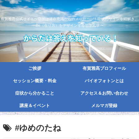
有賀雅髙公式サイト〜症状は潜在意識からのメッセージ！症状のサインを紐解き、
Be（在り方）をデザインするじぶん学〜
ご挨拶
有賀雅髙プロフィール
セッション概要・料金
バイオフォトンとは
症状から分かること
アクセス＆お問い合わせ
講座＆イベント
メルマガ登録
#ゆめのたね