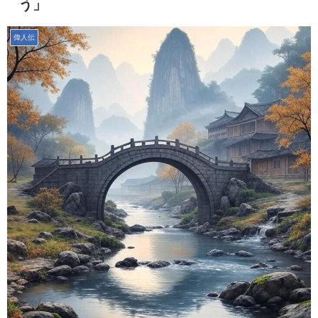
う」
偉人伝