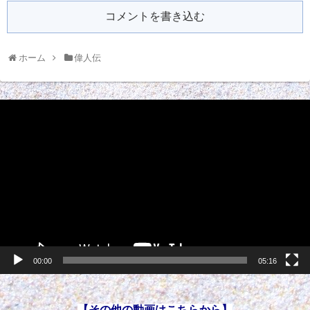
コメントを書き込む
ホーム
偉人伝
動
画
プ
レ
ー
ヤ
ー
00:00
05:16
【その他の動画はこちらから】