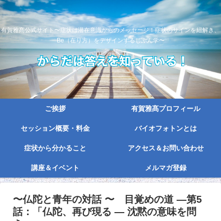
有賀雅髙公式サイト〜症状は潜在意識からのメッセージ！症状のサインを紐解き、
Be（在り方）をデザインするじぶん学〜
ご挨拶
有賀雅髙プロフィール
セッション概要・料金
バイオフォトンとは
症状から分かること
アクセス＆お問い合わせ
講座＆イベント
メルマガ登録
〜仏陀と青年の対話 〜 目覚めの道 ―第5
話：「仏陀、再び現る ― 沈黙の意味を問