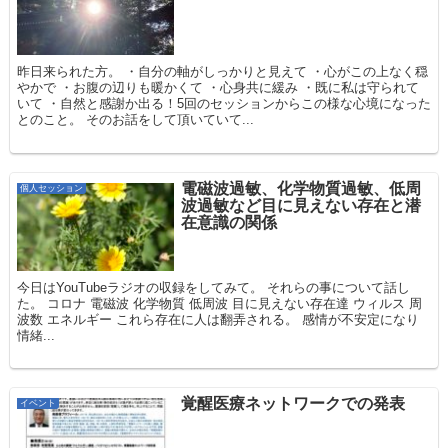
昨日来られた方。 ・自分の軸がしっかりと見えて ・心がこの上なく穏
やかで ・お腹の辺りも暖かくて ・心身共に緩み ・既に私は守られて
いて ・自然と感謝か出る！5回のセッションからこの様な心境になった
とのこと。 そのお話をして頂いていて...
電磁波過敏、化学物質過敏、低周
個人セッション
波過敏など目に見えない存在と潜
在意識の関係
今日はYouTubeラジオの収録をしてみて。 それらの事について話し
た。 コロナ 電磁波 化学物質 低周波 目に見えない存在達 ウィルス 周
波数 エネルギー これら存在に人は翻弄される。 感情が不安定になり
情緒...
覚醒医療ネットワークでの発表
イベント