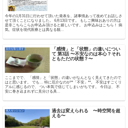
今年の1月31日に行わせて頂いた発表を、諸事情あって改めてお話しさ
せて頂くことになりました。 6月13日です。 もしご興味おありの方は
是非こちらこらお申込み頂けると嬉しいです。 お申込みはこちら！ 病
気、症状を現代医療とは異なる観...
「感情」と「状態」の違いについ
自分を取り戻す
て 第3話 〜不安なのは本心？それ
ともただの状態？〜
ここまでで、 「感情」と「状態」の違いがなんとなく見えてきたので
はと思います。 でも… 特に厄介なのが**「不安」**。 不安はすごくリ
アルに感じるので、 つい本気で信じてしまいがちです。 今日は、 不
安に巻き込まれずに見分ける具...
過去は変えられる 〜時空間を超
個人セッション
える〜