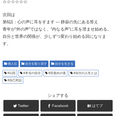
☆☆☆☆☆☆
次回は
第6話：心の声に耳をすます ― 静寂の先にある答え
青年が“外の声”ではなく、“内なる声”に耳を澄ませ始める。
自分と世界の関係が、少しずつ変わり始める回になりま
す。
偉人伝
自分を取り戻す
自分を生きる
#仏陀
#本当の自分
#目覚めの道
#自分の人生とは
#自己対話
シェアする
Twitter
Facebook
はてブ