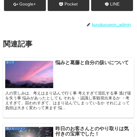
Google+
Pocket
LINE
kurukurupon_admin
関連記事
悩みと葛藤と自分の扱いについて
在り方
人の苦しみは、考えはまり込んで行く事 考えすぎて混乱する事 逃げ場
を失う事 悩みがあったとしても それを ・認識し客観視出来るか ・考
えすぎて、囚われすぎて、はまり込んでしまっているか それによって
負担は大きく変わって来ます 悩...
昨日のお客さんとのやり取りは気
個人セッション
付きの宝庫でした！