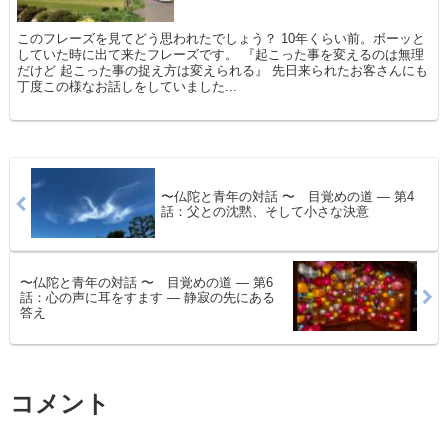
このフレーズを見てどう思われたでしょう？ 10年くらい前。ボーッと
していた時に出て来たフレーズです。 『起こった事を変えるのは無理
だけど 起こった事の捉え方は変えられる』 先日来られたお客さんにも
丁度この様なお話しをしていました...
〜仏陀と青年の対話 〜 目覚めの道 ― 第4
話：父との沈黙、そして小さな決意
〜仏陀と青年の対話 〜 目覚めの道 ― 第6
話：心の声に耳をすます ― 静寂の先にある
答え
コメント