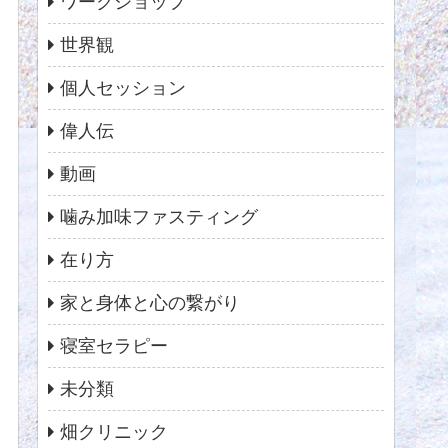
ワークショップ
世界観
個人セッション
偉人伝
動画
噛み加味ファスティング
在り方
家と身体と心の繋がり
寝室セラピー
未分類
畑クリニック