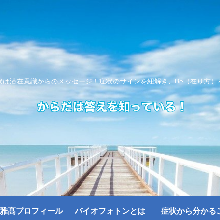
状は潜在意識からのメッセージ！症状のサインを紐解き、Be（在り方）
雅髙プロフィール
バイオフォトンとは
症状から分かる