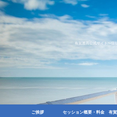
有賀雅髙公式サイト〜症
ご挨拶
セッション概要・料金
有賀