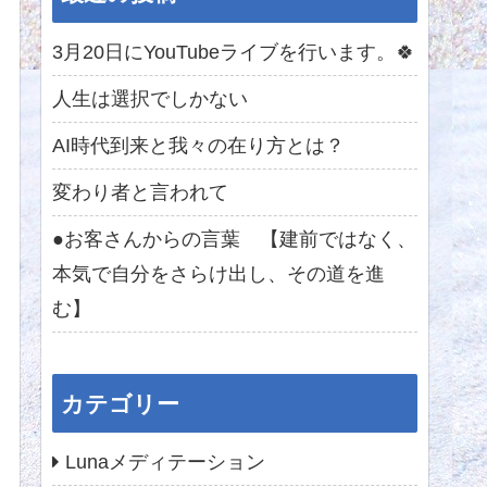
3月20日にYouTubeライブを行います。🍀
人生は選択でしかない
AI時代到来と我々の在り方とは？
変わり者と言われて
●お客さんからの言葉 【建前ではなく、
本気で自分をさらけ出し、その道を進
む】
カテゴリー
Lunaメディテーション