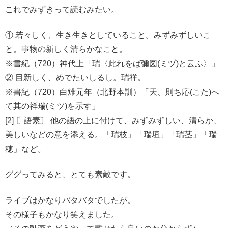
これでみずきって読むみたい。
① 若々しく、生き生きとしていること。みずみずしいこ
と。事物の新しく清らかなこと。
※書紀（720）神代上「瑞〈此れをば彌図(ミヅ)と云ふ〉」
② 目新しく、めでたいしるし。瑞祥。
※書紀（720）白雉元年（北野本訓）「天、則ち応(こた)へ
て其の祥瑞(ミツ)を示す」
[2] 〘語素〙 他の語の上に付けて、みずみずしい、清らか、
美しいなどの意を添える。「瑞枝」「瑞垣」「瑞茎」「瑞
穂」など。
ググってみると、とても素敵です。
ライブはかなりバタバタでしたが。
その様子もかなり笑えました。