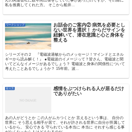
んの関連会社に数年間出張をしていた事があったのですが、その際に
私を推薦してくれた方。 そこから船井...
お話会のご案内② 病気を必要とし
ワークショップ
ない世界を選択！ からだサインを
紐解いて、潜在意識と心と身体を
整える
シリーズその２ 『電磁波過敏からのメッセージ！マインドとエネル
ギーから読み解く！』 ●電磁波のイメージって？皆さん、電磁波と聞
いてどんなイメージがあるでしょう？ 電磁波と身体の関係性について
考えたことあるでしょうか？ 15年前。波...
感情をぶつけられる人が居るだけ
在り方
でありがたい
あの人がどうとか この人がムカつくとか 言えるという事は、 自分の
世界に そう思える相手が居て、それが許される世界に自分が所属して
いるから。 安心できる 守られている本当に 本当に それすら感じる事
がなくなったら人はどうなるのだ...