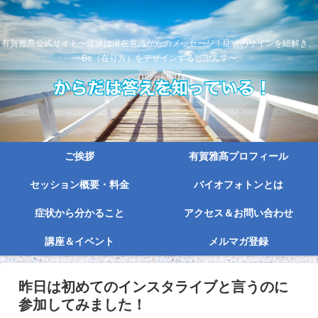
有賀雅髙公式サイト〜症状は潜在意識からのメッセージ！症状のサインを紐解き、
Be（在り方）をデザインするじぶん学〜
ご挨拶
有賀雅髙プロフィール
セッション概要・料金
バイオフォトンとは
症状から分かること
アクセス＆お問い合わせ
講座＆イベント
メルマガ登録
昨日は初めてのインスタライブと言うのに
参加してみました！