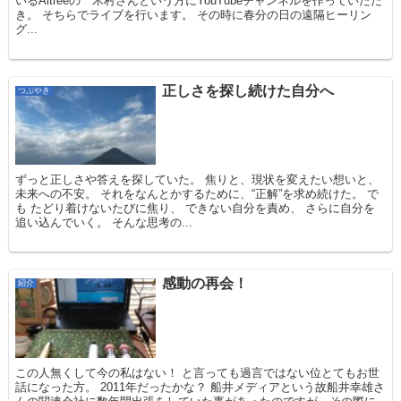
いるAitreeの 木村さんという方にYouTubeチャンネルを作っていただ
き。 そちらでライブを行います。 その時に春分の日の遠隔ヒーリン
グ...
正しさを探し続けた自分へ
つぶやき
ずっと正しさや答えを探していた。 焦りと、現状を変えたい想いと、
未来への不安。 それをなんとかするために、“正解”を求め続けた。 で
も たどり着けないたびに焦り、 できない自分を責め、 さらに自分を
追い込んでいく。 そんな思考の...
感動の再会！
紹介
この人無くして今の私はない！ と言っても過言ではない位とてもお世
話になった方。 2011年だったかな？ 船井メディアという故船井幸雄さ