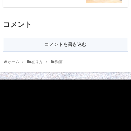
コメント
コメントを書き込む
ホーム
在り方
動画
動
画
プ
レ
ー
ヤ