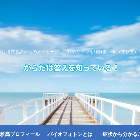
状は潜在意識からのメッセージ！症状のサインを紐解き、Be（在り方）
雅髙プロフィール
バイオフォトンとは
症状から分かる