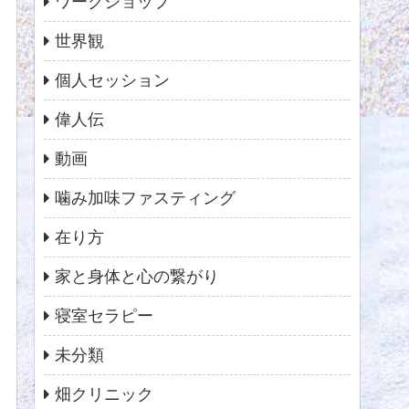
ワークショップ
世界観
個人セッション
偉人伝
動画
噛み加味ファスティング
在り方
家と身体と心の繋がり
寝室セラピー
未分類
畑クリニック