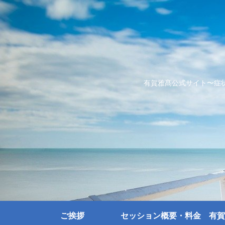
有賀雅髙公式サイト〜症
ご挨拶
セッション概要・料金
有賀