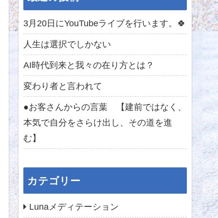
3月20日にYouTubeライブを行います。🍀
人生は選択でしかない
AI時代到来と我々の在り方とは？
変わり者と言われて
●お客さんからの言葉 【建前ではなく、
本気で自分をさらけ出し、その道を進
む】
カテゴリー
Lunaメディテーション