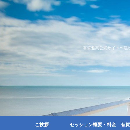
有賀雅髙公式サイト〜症
ご挨拶
セッション概要・料金
有賀