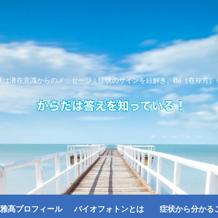
状は潜在意識からのメッセージ！症状のサインを紐解き、Be（在り方）
雅髙プロフィール
バイオフォトンとは
症状から分かる