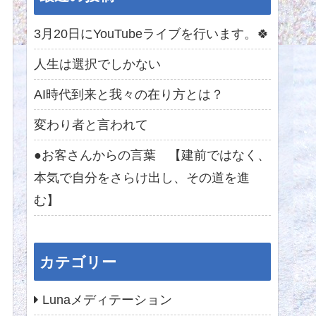
3月20日にYouTubeライブを行います。🍀
人生は選択でしかない
AI時代到来と我々の在り方とは？
変わり者と言われて
●お客さんからの言葉 【建前ではなく、
本気で自分をさらけ出し、その道を進
む】
カテゴリー
Lunaメディテーション