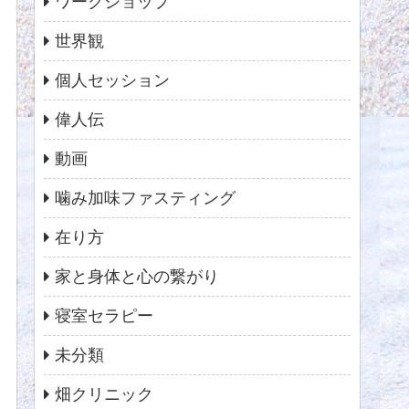
ワークショップ
世界観
個人セッション
偉人伝
動画
噛み加味ファスティング
在り方
家と身体と心の繋がり
寝室セラピー
未分類
畑クリニック