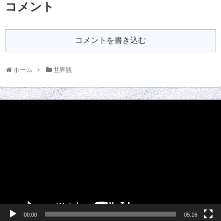
コメント
コメントを書き込む
ホーム
世界観
動
画
プ
レ
ー
ヤ
ー
00:00
05:16