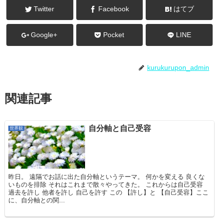
Twitter
Facebook
はてブ
Google+
Pocket
LINE
kurukurupon_admin
関連記事
自分軸と自己受容
世界観
昨日。 遠隔でお話に出た自分軸というテーマ。 何かを変える 良くな
いものを排除 それはこれまで散々やってきた。 これからは自己受容
過去を許し 他者を許し 自己を許す この 【許し】と 【自己受容】ここ
に、自分軸との関...