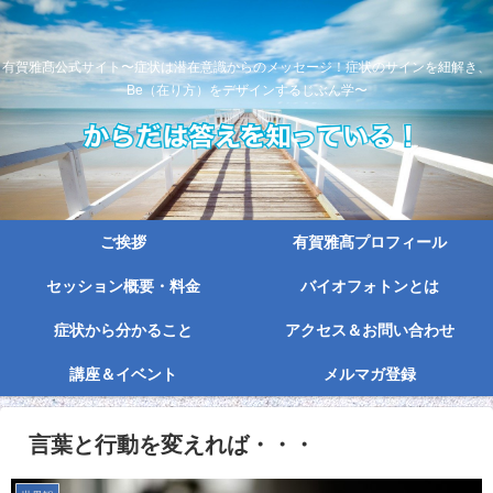
有賀雅髙公式サイト〜症状は潜在意識からのメッセージ！症状のサインを紐解き、
Be（在り方）をデザインするじぶん学〜
ご挨拶
有賀雅髙プロフィール
セッション概要・料金
バイオフォトンとは
症状から分かること
アクセス＆お問い合わせ
講座＆イベント
メルマガ登録
言葉と行動を変えれば・・・