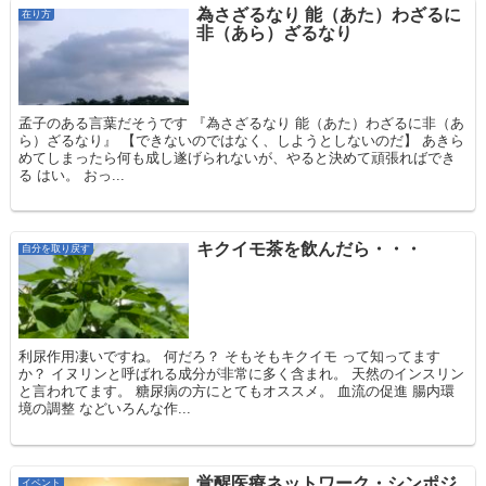
為さざるなり 能（あた）わざるに
在り方
非（あら）ざるなり
孟子のある言葉だそうです 『為さざるなり 能（あた）わざるに非（あ
ら）ざるなり』 【できないのではなく、しようとしないのだ】 あきら
めてしまったら何も成し遂げられないが、やると決めて頑張ればでき
る はい。 おっ...
キクイモ茶を飲んだら・・・
自分を取り戻す
利尿作用凄いですね。 何だろ？ そもそもキクイモ って知ってます
か？ イヌリンと呼ばれる成分が非常に多く含まれ。 天然のインスリン
と言われてます。 糖尿病の方にとてもオススメ。 血流の促進 腸内環
境の調整 などいろんな作...
覚醒医療ネットワーク・シンポジ
イベント