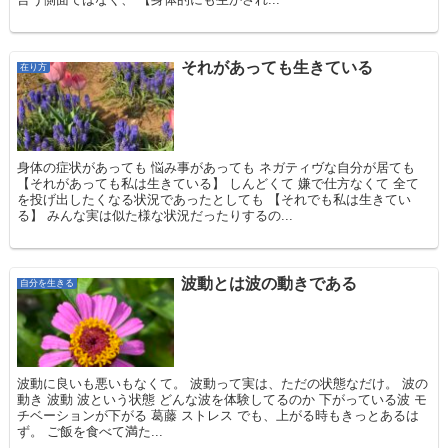
それがあっても生きている
在り方
身体の症状があっても 悩み事があっても ネガティヴな自分が居ても
【それがあっても私は生きている】 しんどくて 嫌で仕方なくて 全て
を投げ出したくなる状況であったとしても 【それでも私は生きてい
る】 みんな実は似た様な状況だったりするの...
波動とは波の動きである
自分を生きる
波動に良いも悪いもなくて。 波動って実は、ただの状態なだけ。 波の
動き 波動 波という状態 どんな波を体験してるのか 下がっている波 モ
チベーションが下がる 葛藤 ストレス でも、上がる時もきっとあるは
ず。 ご飯を食べて満た...