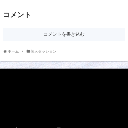
コメント
コメントを書き込む
ホーム
個人セッション
動
画
プ
レ
ー
ヤ
ー