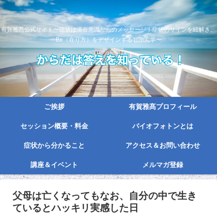
有賀雅髙公式サイト〜症状は潜在意識からのメッセージ！症状のサインを紐解き、
Be（在り方）をデザインするじぶん学〜
ご挨拶
有賀雅髙プロフィール
セッション概要・料金
バイオフォトンとは
症状から分かること
アクセス＆お問い合わせ
講座＆イベント
メルマガ登録
父母は亡くなってもなお、自分の中で生き
ているとハッキリ実感した日