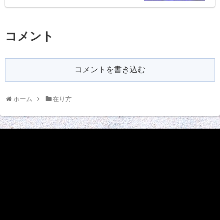
コメント
コメントを書き込む
ホーム
在り方
動
画
プ
レ
ー
ヤ
ー