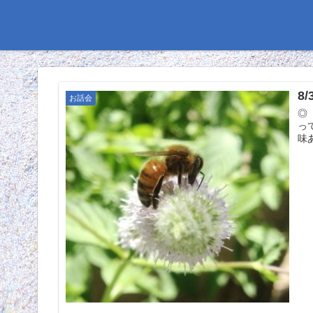
8
お話会
◎
っ
味