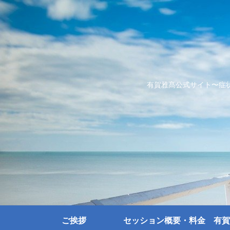
有賀雅髙公式サイト〜症
ご挨拶
セッション概要・料金
有賀