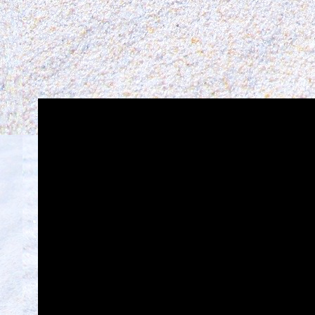
動
画
プ
レ
ー
ヤ
ー