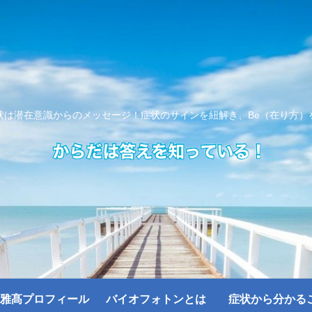
状は潜在意識からのメッセージ！症状のサインを紐解き、Be（在り方）
雅髙プロフィール
バイオフォトンとは
症状から分かる