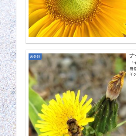
ナ
未分類
『
自
そ