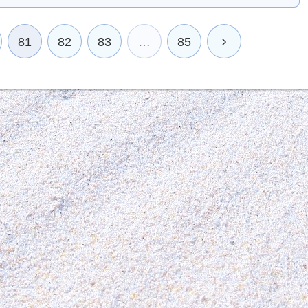
81
82
83
…
85