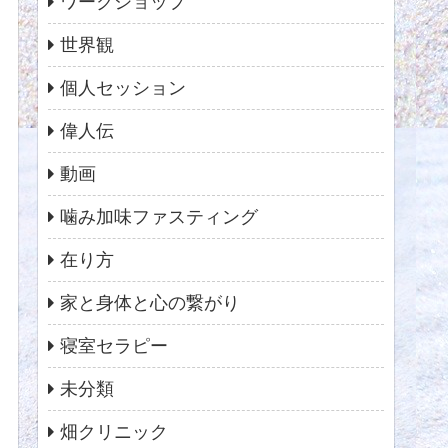
ワークショップ
世界観
個人セッション
偉人伝
動画
噛み加味ファスティング
在り方
家と身体と心の繋がり
寝室セラピー
未分類
畑クリニック