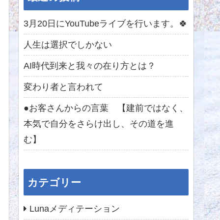
3月20日にYouTubeライブを行います。🍀
人生は選択でしかない
AI時代到来と我々の在り方とは？
変わり者と言われて
●お客さんからの言葉 【建前ではなく、
本気で自分をさらけ出し、その道を進
む】
カテゴリー
Lunaメディテーション