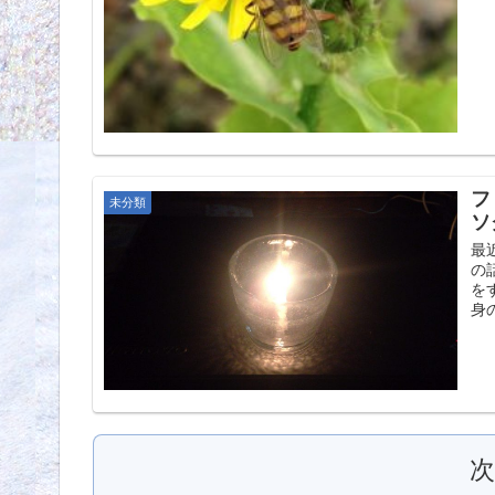
フ
未分類
ソ
最
の
を
身