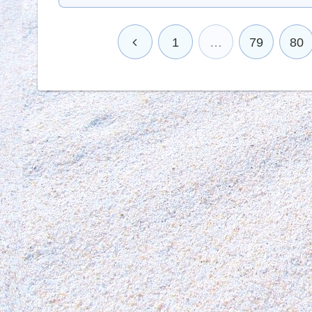
1
…
79
80