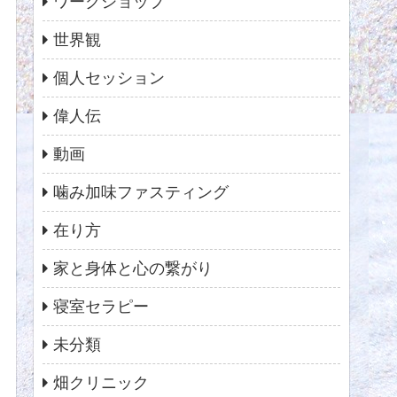
ワークショップ
世界観
個人セッション
偉人伝
動画
噛み加味ファスティング
在り方
家と身体と心の繋がり
寝室セラピー
未分類
畑クリニック