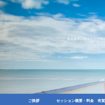
有賀雅髙公式サイト〜症
ご挨拶
セッション概要・料金
有賀