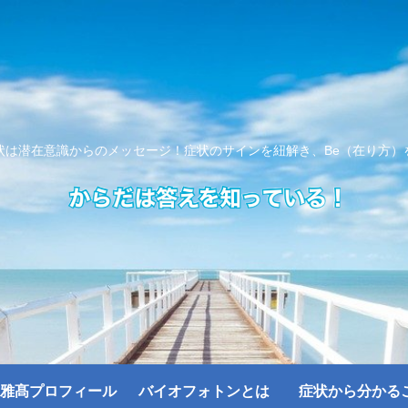
状は潜在意識からのメッセージ！症状のサインを紐解き、Be（在り方）
雅髙プロフィール
バイオフォトンとは
症状から分かる