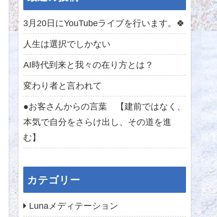
3月20日にYouTubeライブを行います。🍀
人生は選択でしかない
AI時代到来と我々の在り方とは？
変わり者と言われて
●お客さんからの言葉 【建前ではなく、
本気で自分をさらけ出し、その道を進
む】
カテゴリー
Lunaメディテーション